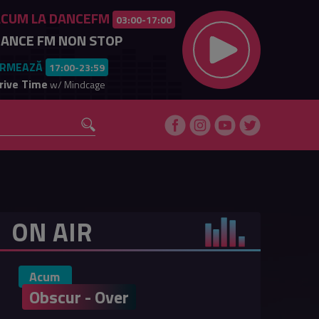
ACUM LA DANCEFM
03:00-17:00
ANCE FM NON STOP
RMEAZĂ
17:00-23:59
rive Time
w/ Mindcage
ON AIR
Acum
Obscur - Over