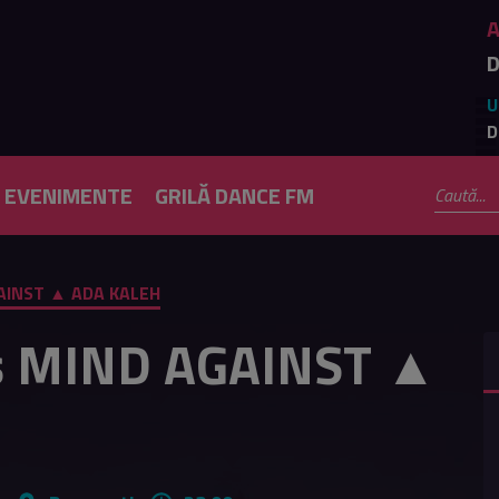
D
U
D
EVENIMENTE
GRILĂ DANCE FM
GAINST ▲ ADA KALEH
ts MIND AGAINST ▲