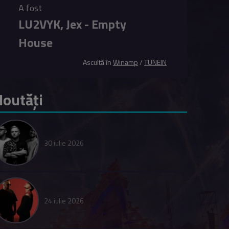
A fost
LU2VYK, Jex - Empty
House
Ascultă în
Winamp
/
TUNEIN
outăți
30 iulie 2026
24 iulie 2026