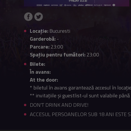
Locație:
Bucuresti
Garderobă:
-
Parcare:
23:00
Spațiu pentru fumători:
23:00
Bilete:
În avans:
At the door:
* biletul în avans garantează accesul în locație
** invitațiile și guestlist-ul sunt valabile până
DON'T DRINK AND DRIVE!
ACCESUL PERSOANELOR SUB 18 ANI ESTE ST