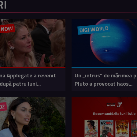
RI
DIGI WORLD
M NOW
ina Applegate a revenit
Un „intrus” de mărimea p
după patru luni...
Pluto a provocat haos...
OZ