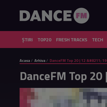
ȘTIRI
TOP20
FRESH TRACKS
TECH
Acasa
Arhiva
DanceFM Top 20 | 12 &#8211; 19
DanceFM Top 20 |