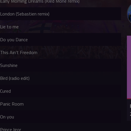
Early Morning Dreams (Kled Mone remix)
London (Sebastien remix)
Lie to me
Do you Dance
This Ain’t Freedom
Sunshine
Bird (radio edit)
Cured
Panic Room
On you
Prince Igor