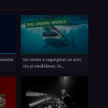
DIGI ANIMAL WORLD
lanetei
Un rechin a regurgitat un arici
viu și nevătămat, în...