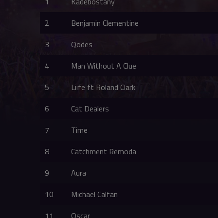
1
Kadebostany
2
Benjamin Clementine
3
Qodes
4
Man Without A Clue
5
Liife ft Roland Clark
6
Cat Dealers
7
Time
8
Catchment Remoda
9
Aura
10
Michael Calfan
11
Oscar