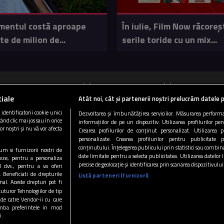
mentul costă aproape
În iulie, Film Now răcoreș
e de milion de...
serile toride cu un mix...
ucurești 89.5 FM
Cluj 103 FM
Târgu Mureș
iale
Atât noi, cât și partenerii noștri prelucrăm datele p
Copyright © 2026 / DIGI ROMANIA S.A.
dentificatorii cookie unici
Dezvoltarea și îmbunătățirea serviciilor. Măsurarea performan
ând clic mai jos sau în orice
informațiilor de pe un dispozitiv. Utilizarea profilurilor pe
|
|
|
i si conditii
Gestionați preferințele
Politica de confidentialitate
Arhiva 
or noștri și nu vă vor afecta
Crearea profilurilor de conținut personalizat. Utilizarea pr
personalizate. Crearea profilurilor pentru publicitate 
CONTACT/INFO
CODUL ETIC
conținutului. Înțelegerea publicului prin statistici sau combinaț
ecum si furnizorii nostri de
date limitate pentru a selecta publicitatea. Utilizarea datelor
eze, pentru a personaliza
precise de geolocație și identificarea prin scanarea dispozitivului
l dvs., pentru a va oferi
Urmărește-ne și pe:
. Beneficiati de drepturile
Listă parteneri (furnizori)
al. Aceste drepturi pot fi
tuturor Tehnologiilor de tip
 de catre Vendor-ii cu care
mba preferintele in mod
i.