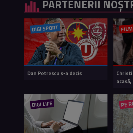
PARTENERII NOȘT
DIGI SPORT
FIL
Dan Petrescu s-a decis
Christ
acasă, 
DIGI LIFE
PE R