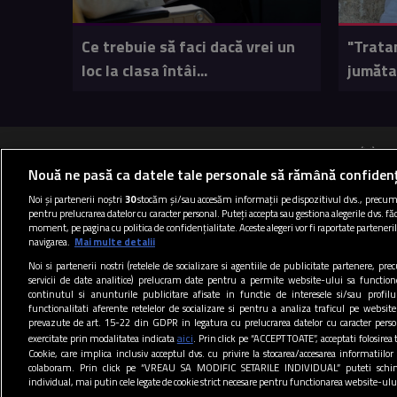
Ce trebuie să faci dacă vrei un
"Trata
loc la clasa întâi...
jumătat
B
Nouă ne pasă ca datele tale personale să rămână confidenț
Noi și partenerii noștri
30
stocăm și/sau accesăm informații pe dispozitivul dvs., precum i
pentru prelucrarea datelor cu caracter personal. Puteți accepta sau gestiona alegerile dvs. făc
Termen
moment, pe pagina cu politica de confidențialitate. Aceste alegeri vor fi raportate parteneril
navigarea.
Mai multe detalii
Noi si partenerii nostri (retelele de socializare si agentiile de publicitate partenere, pr
servicii de date analitice) prelucram date pentru a permite website-ului sa function
continutul si anunturile publicitare afisate in functie de interesele si/sau profilu
functionalitati aferente retelelor de socializare si pentru a analiza traficul pe website
prevazute de art. 15-22 din GDPR in legatura cu prelucrarea datelor cu caracter person
aici
exercitate prin modalitatea indicata
. Prin click pe “ACCEPT TOATE”, acceptati folosirea 
Cookie, care implica inclusiv acceptul dvs. cu privire la stocarea/accesarea informatiilor
colaboram. Prin click pe “VREAU SA MODIFIC SETARILE INDIVIDUAL” puteti schi
individual, mai putin cele legate de cookie strict necesare pentru functionarea website-ulu