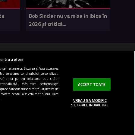
te
Bob Sinclar nu va mixa în Ibiza în
2026 și critică...
 100 FM
entru a oferi:
ței reclamelor. Stocarea și/sau accesarea
ntru selectarea conținutului personalizat.
Top 20
ofilurilor pentru selectarea publicității
personalizată. Măsurarea performanței
ACCEPT TOATE
ii de date din surse diferite. Utilizarea de
 limitate pentru a selecta conținutul. Date
.
VREAU SA MODIFIC
SETARILE INDIVIDUAL