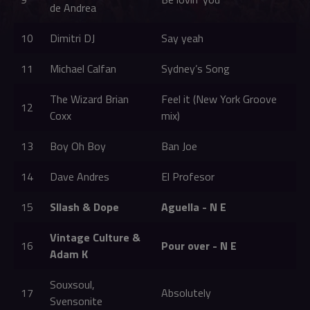
de Andrea
10
Dimitri DJ
Say yeah
11
Michael Calfan
Sydney’s Song
The Wizard Brian
Feel it (New York Groove
12
Coxx
mix)
13
Boy Oh Boy
Ban Joe
14
Dave Andres
El Profesor
15
Sllash & Dope
Aguella - N E
Vintage Culture &
16
Pour over - N E
Adam K
Souxsoul,
17
Absolutely
Svensonite