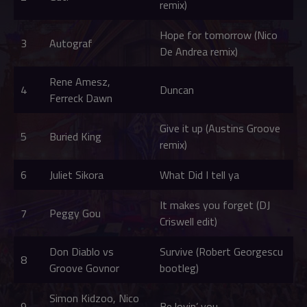
remix)
Hope for tomorrow (Nico
3
Autograf
De Andrea remix)
Rene Amesz,
4
Duncan
Ferreck Dawn
Give it up (Austins Groove
5
Buried King
remix)
6
Juliet Sikora
What Did I tell ya
It makes you forget (DJ
7
Peggy Gou
Criswell edit)
Don Diablo vs
Survive (Robert Georgescu
8
Groove Govnor
bootleg)
Simon Kidzoo, Nico
9
Be lovin’ you