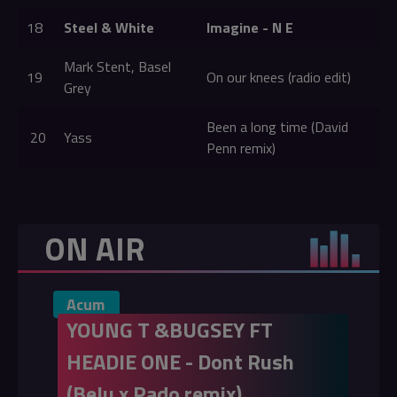
18
Steel & White
Imagine - N E
Mark Stent, Basel
19
On our knees (radio edit)
Grey
Been a long time (David
20
Yass
Penn remix)
ON AIR
Acum
YOUNG T &BUGSEY FT
HEADIE ONE - Dont Rush
(Belu x Pado remix)