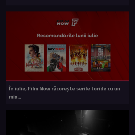
În iulie, Film Now răcorește serile toride cu un
mix...