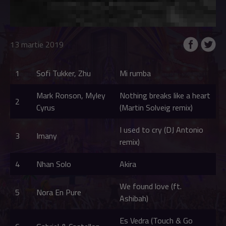
13 martie 2019
1
Sofi Tukker, Zhu
Mi rumba
Mark Ronson, Myley
Nothing breaks like a heart
2
Cyrus
(Martin Solveig remix)
I used to cry (DJ Antonio
3
Imany
remix)
4
Nhan Solo
Akira
We found love (ft.
5
Nora En Pure
Ashibah)
Es Vedra (Touch & Go