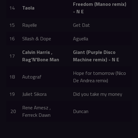
Freedom (Manoo remix)
14
Taola
- N E
15
Rayelle
Get Dat
16
Sllash & Dope
Aguella
Calvin Harris ,
Giant (Purple Disco
17
Rag’N'Bone Man
Machine remix) - N E
Hope for tomorrow (Nico
18
Autograf
De Andrea remix)
19
Juliet Sikora
Did you take my money
Rene Amesz ,
20
Duncan
Ferreck Dawn