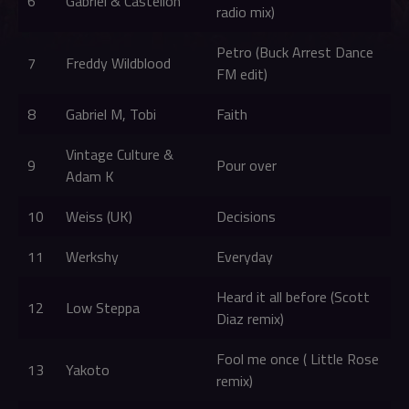
6
Gabriel & Castellon
radio mix)
Petro (Buck Arrest Dance
7
Freddy Wildblood
FM edit)
8
Gabriel M, Tobi
Faith
Vintage Culture &
9
Pour over
Adam K
10
Weiss (UK)
Decisions
11
Werkshy
Everyday
Heard it all before (Scott
12
Low Steppa
Diaz remix)
Fool me once ( Little Rose
13
Yakoto
remix)