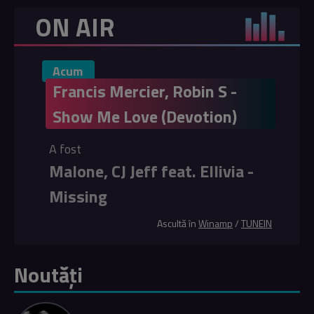
ON AIR
Acum
Francis Mercier, Robin S -
Show Me Love (Devotion)
A fost
Malone, CJ Jeff feat. Ellivia -
Missing
Ascultă în
Winamp
/
TUNEIN
Noutăți