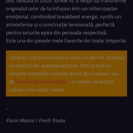
ului, lansată în 2003. Junkie XL a reușit să transforme
originalul celor de la Infusion într-un rollercoaster
emoțional, combinând breakbeat energic, synth-uri
atmosferice și o construcție tensionată, perfectă
pentru seturile epice din perioada respectivă.
Este una din piesele mele favorite din toate timpurile.
Setarile tale privind cookie-urile nu permit afisarea
continutul din aceasta sectiune. Poti actualiza
setarile modulelor coookie direct din browser sau
de
Gestionați preferințele
– e nevoie sa accepti
cookie-urile social media
_
Florin Marica / Fresh Tracks