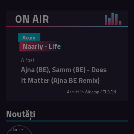
ON AIR
Acum
Naarly - Life
A fost
Ajna (BE), Samm (BE) - Does
It Matter (Ajna BE Remix)
Ascultă în
Winamp
/
TUNEIN
Noutăți