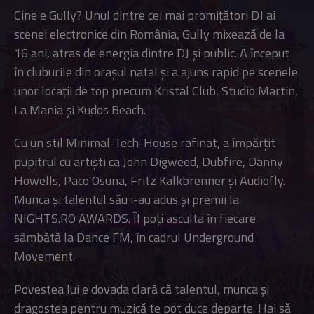
Cine e Gully? Unul dintre cei mai promițători DJ ai
scenei electronice din România, Gully mixează de la
16 ani, atras de energia dintre DJ și public. A început
în cluburile din orașul natal și a ajuns rapid pe scenele
unor locații de top precum Kristal Club, Studio Martin,
La Mania și Kudos Beach.
Cu un stil Minimal-Tech-House rafinat, a împărțit
pupitrul cu artiști ca John Digweed, Dubfire, Danny
Howells, Paco Osuna, Fritz Kalkbrenner și Audiofly.
Munca și talentul său i-au adus și premii la
NIGHTS.RO AWARDS. Îl poți asculta în fiecare
sâmbătă la Dance FM, în cadrul Underground
Movement.
Povestea lui e dovada clară că talentul, munca și
dragostea pentru muzică te pot duce departe. Hai să