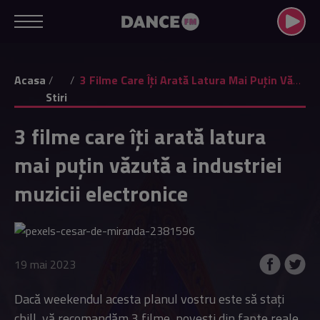
Acasa
3 Filme Care Îți Arată Latura Mai Puțin Văzută A Industriei Muzicii Electronice
Stiri
3 filme care îți arată latura
mai puțin văzută a industriei
muzicii electronice
19 mai 2023
Dacă weekendul acesta planul vostru este să stați
chill, vă recomandăm 3 filme, povești din fapte reale,