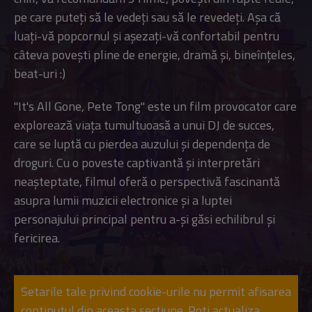
pe care puteți să le vedeți sau să le revedeți. Așa că
luați-vă popcornul și așezați-vă confortabil pentru
câteva povești pline de energie, dramă și, bineînțeles,
beat-uri :)
"It's All Gone, Pete Tong" este un film provocator care
explorează viața tumultuoasă a unui DJ de succes,
care se luptă cu pierdea auzului și dependența de
droguri. Cu o poveste captivantă și interpretări
neașteptate, filmul oferă o perspectivă fascinantă
asupra lumii muzicii electronice și a luptei
personajului principal pentru a-și găsi echilibrul și
fericirea.
Setarile tale privind cookie-urile nu permit afisarea
continutul din aceasta sectiune. Poti actualiza