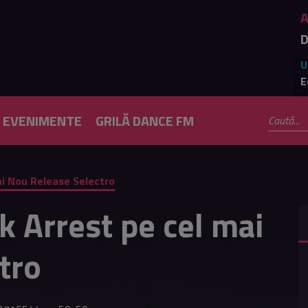
D
U
E
EVENIMENTE
GRILĂ DANCE FM
ai Nou Release Selectro
k Arrest pe cel mai
tro