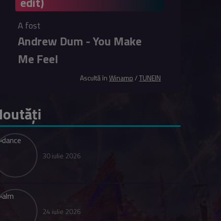
edit)
A fost
Andrew Dum - You Make
Me Feel
Ascultă în
Winamp
/
TUNEIN
outăți
30 iulie 2026
24 iulie 2026