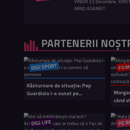
VINERI 23 Decembrie, KRISTA
MIND AGAINST.
PARTENERII NOȘT
DIGI SPORT
FIL
Răsturnare de situație: Pep
Morgan
Guardiola l-a sunat pe...
când vi
DIGI LIFE
PE R