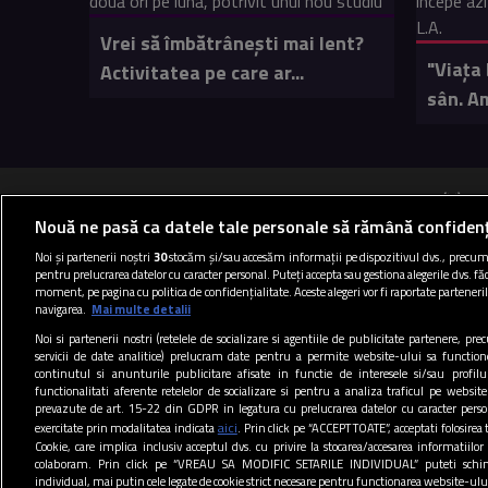
Vrei să îmbătrânești mai lent?
"Viața 
Activitatea pe care ar...
sân. Am
B
Nouă ne pasă ca datele tale personale să rămână confidenț
Noi și partenerii noștri
30
stocăm și/sau accesăm informații pe dispozitivul dvs., precum i
pentru prelucrarea datelor cu caracter personal. Puteți accepta sau gestiona alegerile dvs. făc
Termen
moment, pe pagina cu politica de confidențialitate. Aceste alegeri vor fi raportate parteneril
navigarea.
Mai multe detalii
Noi si partenerii nostri (retelele de socializare si agentiile de publicitate partenere, pr
servicii de date analitice) prelucram date pentru a permite website-ului sa function
continutul si anunturile publicitare afisate in functie de interesele si/sau profilu
functionalitati aferente retelelor de socializare si pentru a analiza traficul pe website
prevazute de art. 15-22 din GDPR in legatura cu prelucrarea datelor cu caracter person
aici
exercitate prin modalitatea indicata
. Prin click pe “ACCEPT TOATE”, acceptati folosirea 
Cookie, care implica inclusiv acceptul dvs. cu privire la stocarea/accesarea informatiilor
colaboram. Prin click pe “VREAU SA MODIFIC SETARILE INDIVIDUAL” puteti schi
individual, mai putin cele legate de cookie strict necesare pentru functionarea website-ulu