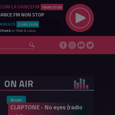
ACUM LA DANCEFM
18:00-21:00
ANCE FM NON STOP
RMEAZĂ
21:00-23:59
choes
w/ Matt & Lukas
ON AIR
Acum
CLAPTONE - No eyes (radio