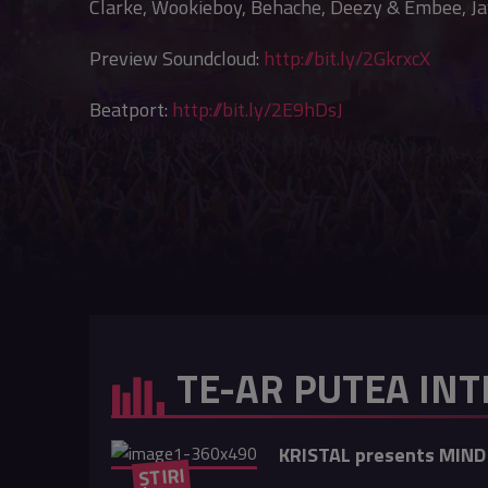
Clarke, Wookieboy, Behache, Deezy & Embee, Jay-
Preview Soundcloud:
http://bit.ly/2GkrxcX
Beatport:
http://bit.ly/2E9hDsJ
TE-AR PUTEA INT
KRISTAL presents MIN
ȘTIRI