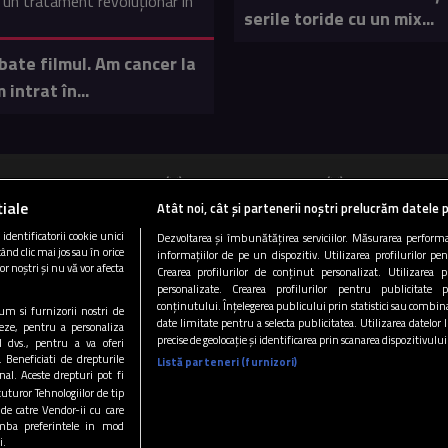
serile toride cu un mix...
bate filmul. Am cancer la
 intrat în...
ucurești 89.5 FM
Cluj 103 FM
Târgu Mureș
iale
Atât noi, cât și partenerii noștri prelucrăm datele p
Copyright © 2026 / DIGI ROMANIA S.A.
dentificatorii cookie unici
Dezvoltarea și îmbunătățirea serviciilor. Măsurarea performan
ând clic mai jos sau în orice
informațiilor de pe un dispozitiv. Utilizarea profilurilor pe
|
|
|
i si conditii
Gestionați preferințele
Politica de confidentialitate
Arhiva 
or noștri și nu vă vor afecta
Crearea profilurilor de conținut personalizat. Utilizarea pr
personalizate. Crearea profilurilor pentru publicitate 
CONTACT/INFO
CODUL ETIC
conținutului. Înțelegerea publicului prin statistici sau combinaț
ecum si furnizorii nostri de
date limitate pentru a selecta publicitatea. Utilizarea datelor
eze, pentru a personaliza
precise de geolocație și identificarea prin scanarea dispozitivului
l dvs., pentru a va oferi
Urmărește-ne și pe:
. Beneficiati de drepturile
Listă parteneri (furnizori)
al. Aceste drepturi pot fi
tuturor Tehnologiilor de tip
 de catre Vendor-ii cu care
mba preferintele in mod
i.