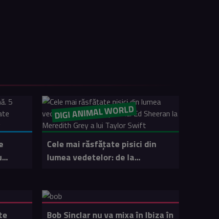
DIGI ANIMAL WORLD
e
Cele mai răsfățate pisici din
...
lumea vedetelor: de la...
te
Bob Sinclar nu va mixa în Ibiza în