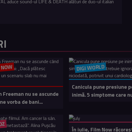
L aduce sound-ul LIFE & DEATH alături de duo-ul italian
RI
DIGI WORLD
M NOW
Canicula pune presiune p
 Freeman nu se ascunde
inimă. 5 simptome care nu
ne vorba de bani...
OZ
În iulie, Film Now răcoreș