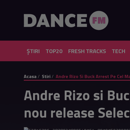
ȘTIRI
TOP20
FRESH TRACKS
TECH
Acasa
Stiri
Andre Rizo Si Buck Arrest Pe Cel M
Andre Rizo si Buc
nou release Selec