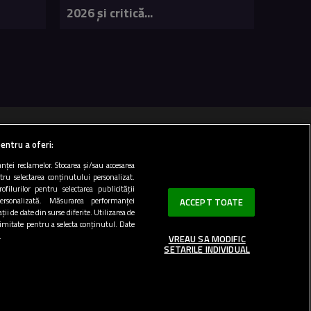
2026 și critică...
 100 FM
entru a oferi:
ței reclamelor. Stocarea și/sau accesarea
ntru selectarea conținutului personalizat.
Top 20
ofilurilor pentru selectarea publicității
personalizată. Măsurarea performanței
ACCEPT TOATE
ii de date din surse diferite. Utilizarea de
 limitate pentru a selecta conținutul. Date
.
VREAU SA MODIFIC
SETARILE INDIVIDUAL