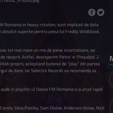
e FM Romania in heavy rotation, sunt implicati de data
ri absolut superbe pentru piesa lui Freddy Wildblood,
 sau tot mai mare un mix de piese incantatoare, iar
N
e neoprit. Astfel, descoperim 'Petro' si 'Prejudice', 2
tati proprii, asteptand butonul de “play” din partea
ringul de dans. Iar Selectro Records va recomanda sa
 aude in playlist-ul Dance FM Romania si a urcat rapid
Carola, Yana Paisley, Sam Divine, Anderson Noise, Nick