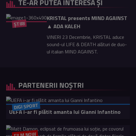
TE-AR PUTEA INTERESA ȘI
KRISTAL presents MIND AGAINST
ȘTIRI
▲ ADA KALEH
VINERI 23 Decembrie, KRISTAL aduce
sound-ul LIFE & DEATH alături de duo-
ul italian MIND AGAINST.
PARTENERII NOȘTRI
DIGI SPORT
UEFA i-ar fi plătit amanta lui Gianni Infantino
FILM NOW