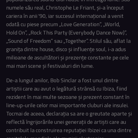
numele său real, Christophe Le Friant, și-a început
cariera în anii '90, iar succesul internațional a venit
odată cu piese precum „Love Generation”, „World,
Hold On”, „Rock This Party (Everybody Dance Now)”,
„Sound of Freedom” sau „Together”. Stilul său, aflat la
granița dintre house, disco și influențe soul, i-a adus
milioane de ascultători și prezențe constante pe cele
mai mari scene și festivaluri din lume.
De-a lungul anilor, Bob Sinclar a fost unul dintre
artiștii care au avut o legătură strânsă cu Ibiza, fiind
rezident în mai multe sezoane și prezent constant în
line-up-urile celor mai importante cluburi ale insulei.
Tocmai de aceea, declarația sa are o greutate aparte și
reflectă îngrijorările unei generații de artiști care au
contribuit la construirea reputației Ibizei ca una dintre