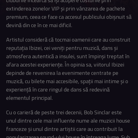
cluburile încearcă să își acopere costurile prin
extinderea zonelor VIP și prin vânzarea de pachete
premium, ceea ce face ca accesul publicului obișnuit să
devină din ce în ce mai dificil.
Artistul consideră că tocmai oamenii care au construit
reputația Ibizei, cei veniți pentru muzică, dans și
atmosfera autentică a insulei, sunt împinși treptat în
afara acestei experiențe. În opinia sa, viitorul Ibizei
depinde de revenirea la evenimente centrate pe
muzică, cu bilete mai accesibile, spații mai intime și o
experiență în care ringul de dans să redevină
elementul principal.
Cu o carieră de peste trei decenii, Bob Sinclar este
unul dintre cele mai influente nume ale muzicii house
franceze și unul dintre artiștii care au contribuit la
popularizarea sound-ului house în întreaga lume. Sub