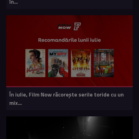
în...
În iulie, Film Now răcorește serile toride cu un
mix...