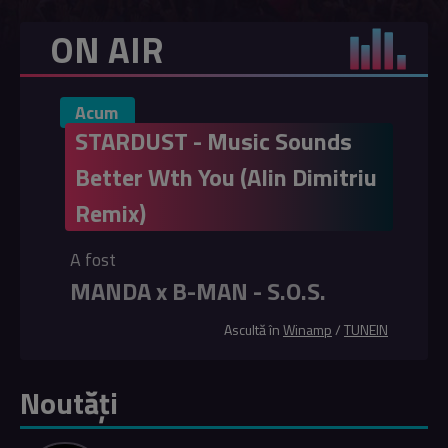
ON AIR
Acum
STARDUST - Music Sounds
Better Wth You (Alin Dimitriu
Remix)
A fost
MANDA x B-MAN - S.O.S.
Ascultă în
Winamp
/
TUNEIN
Noutăți