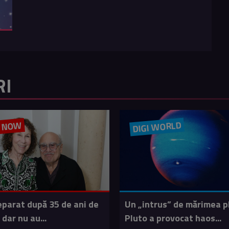
RI
DIGI WORLD
M NOW
eparat după 35 de ani de
Un „intrus” de mărimea p
 dar nu au...
Pluto a provocat haos...