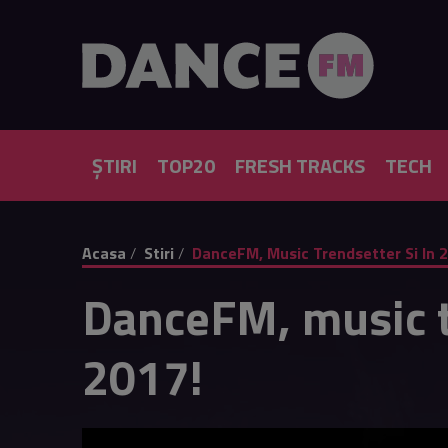
ȘTIRI
TOP20
FRESH TRACKS
TECH
Acasa
Stiri
DanceFM, Music Trendsetter Si In 
DanceFM, music t
2017!