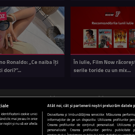
OZ
no Ronaldo: „Ce naiba îți
În iulie, Film Now răcoreș
 dori?”...
serile toride cu un mix...
ucurești 89.5 FM
Cluj 103 FM
Târgu Mureș
iale
Atât noi, cât și partenerii noștri prelucrăm datele p
Copyright © 2026 / DIGI ROMANIA S.A.
dentificatorii cookie unici
Dezvoltarea și îmbunătățirea serviciilor. Măsurarea performan
ând clic mai jos sau în orice
informațiilor de pe un dispozitiv. Utilizarea profilurilor pe
|
|
|
i si conditii
Gestionați preferințele
Politica de confidentialitate
Arhiva 
or noștri și nu vă vor afecta
Crearea profilurilor de conținut personalizat. Utilizarea pr
personalizate. Crearea profilurilor pentru publicitate 
conținutului. Înțelegerea publicului prin statistici sau combinaț