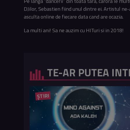
Pe langa “dancerii” din toata tara, carora le mul
DJilor, Sebastien fiind unul dintre ei. Artistul n
asculta online de fiecare data cand are ocazia.
La multi ani! Sa ne auzim cu HITuri si in 2018!
TE-AR PUTEA INT
ȘTIRI