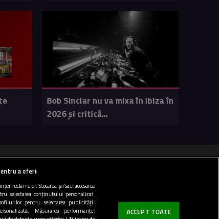
te
Bob Sinclar nu va mixa în Ibiza în
2026 și critică...
 100 FM
entru a oferi:
ței reclamelor. Stocarea și/sau accesarea
ntru selectarea conținutului personalizat.
Top 20
ofilurilor pentru selectarea publicității
personalizată. Măsurarea performanței
ACCEPT TOATE
ii de date din surse diferite. Utilizarea de