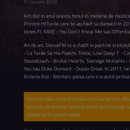
01 ianuarie 2018
Am dat si anul acesta tonul in materie de muzica 
Printre HITurile care te-au faut sa dansezi in 20
Jones ft. RAYE - You Don’t Know Me sau Offenba
An de an, DanceFM si-a cladit si pastrat statutul
- La Tarde Se Ha Puesto Triste, Low Deep T - Ca
Soundclash - Brutal Hearts, Teenage Mutants - Fa
You sau Duke Dumont - Ocean Drive. In 2017, ne
Arilena Ara - Nentori, piesa care s-a auzit prim
Setarile tale privind cookie-urile nu permit afi
setarile modulelor coookie direct din browser 
cookie-urile social media