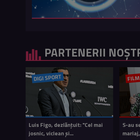
PARTENERII NOȘT
DIGI SPORT
FIL
Luis Figo, dezlănțuit: "Cel mai
S-au s
josnic, viclean și...
mariaj,