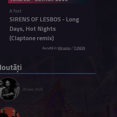
A fost
SIRENS OF LESBOS - Long
Days, Hot Nights
(Claptone remix)
Ascultă în
Winamp
/
TUNEIN
outăți
30 iulie 2026