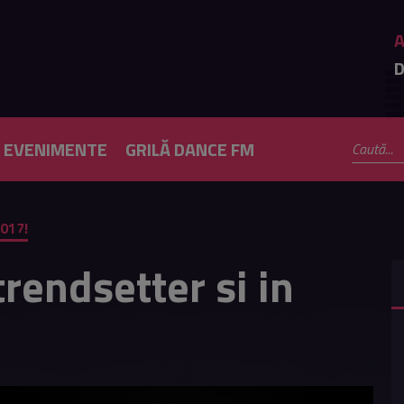
D
EVENIMENTE
GRILĂ DANCE FM
2017!
rendsetter si in