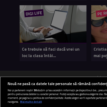
DIGI LIFE
PE R
Ce trebuie să faci dacă vrei un
Cristia
loc la clasa întâi...
mai poți
B
Nouă ne pasă ca datele tale personale să rămână confidenț
Noi și partenerii noștri
30
stocăm și/sau accesăm informații pe dispozitivul dvs., precum i
pentru prelucrarea datelor cu caracter personal. Puteți accepta sau gestiona alegerile dvs. făc
Termen
moment, pe pagina cu politica de confidențialitate. Aceste alegeri vor fi raportate parteneril
navigarea.
Mai multe detalii