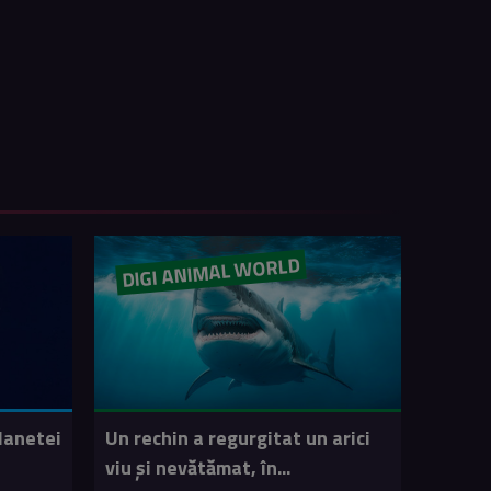
DIGI ANIMAL WORLD
lanetei
Un rechin a regurgitat un arici
viu și nevătămat, în...