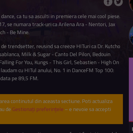
dance, ca tu sa asculti in premiera cele mai cool piese.
17, se numara track-uri ca Arilena Ara - Nentori, Jax
ch - Be Mine.
 de trendsetter, reusind sa creeze HITuri ca Dr. Kutcho
sablanca, Milk & Sugar - Canto Del Pilon, Bedouin
lling For You, Kungs - This Girl, Sebastien - High On
 laudam cu HITul anului, No. 1 in DanceFM Top 100:
a data pe 89,5 FM.
sarea continutul din aceasta sectiune. Poti actualiza
sau de
Gestionați preferințele
– e nevoie sa accepti