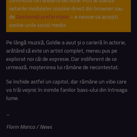
continutul din aceasta sectiune. Poti actualiza
setarile modulelor coookie direct din browser sau
de
Gestionați preferințele
– e nevoie sa accepti
cookie-urile social media
Pe lângă muzică, Goldie a avut și o carieră în actorie,
arătând că este un artist complet, mereu pus pe
explorat noi căi de expresie. Dar indiferent de ce
urmează, moștenirea lui rămâne de necontestat.
Se închide astfel un capitol, dar rămâne un vibe care
va trăi veșnic în inimile fanilor bass-ului din întreaga
lume.
_
Florin Marica / News