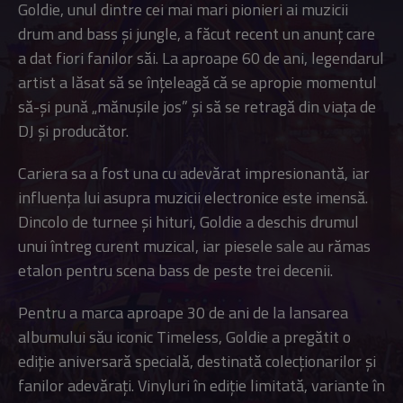
Goldie, unul dintre cei mai mari pionieri ai muzicii
drum and bass și jungle, a făcut recent un anunț care
a dat fiori fanilor săi. La aproape 60 de ani, legendarul
artist a lăsat să se înțeleagă că se apropie momentul
să-și pună „mănușile jos” și să se retragă din viața de
DJ și producător.
Cariera sa a fost una cu adevărat impresionantă, iar
influența lui asupra muzicii electronice este imensă.
Dincolo de turnee și hituri, Goldie a deschis drumul
unui întreg curent muzical, iar piesele sale au rămas
etalon pentru scena bass de peste trei decenii.
Pentru a marca aproape 30 de ani de la lansarea
albumului său iconic Timeless, Goldie a pregătit o
ediție aniversară specială, destinată colecționarilor și
fanilor adevărați. Vinyluri în ediție limitată, variante în