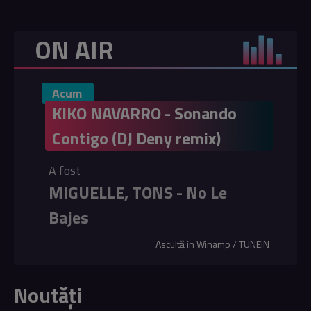
ON AIR
Acum
KIKO NAVARRO - Sonando
Contigo (DJ Deny remix)
A fost
MIGUELLE, TONS - No Le
Bajes
Ascultă în
Winamp
/
TUNEIN
Noutăți