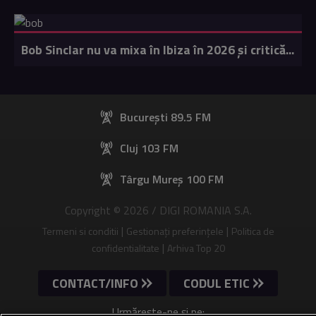
Bob Sinclar nu va mixa în Ibiza în 2026 și critică...
București 89.5 FM
Cluj 103 FM
Târgu Mureș 100 FM
Copyright © 2026 / DIGI ROMANIA S.A.
|
|
Termeni si conditii
Gestionați preferințele
Politica de
|
confidentialitate
Arhiva Top 20
CONTACT/INFO
CODUL ETIC
Urmărește-ne și pe: