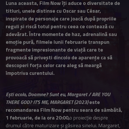
Luna aceasta, Film Now îți aduce o diversitate de
titluri, unele distinse cu Oscar sau César,
inspirate de personaje care joacă după propriile
reguli și riscă totul pentru ceea ce contează cu
adevărat. Între momente de haz, adrenalină sau
emoție pură, filmele lunii februarie transpun
fragmente impresionante de viață care te
provoacă să privești dincolo de aparențe ca să
descoperi forța celor care aleg să meargă
împotriva curentului.
Ești acolo, Doamne? Sunt eu, Margaret / ARE YOU
THERE GOD? IT'S ME, MARGARET (2023)
este
recomandarea Film Now pentru seara de sâmbătă,
1 februarie, de la ora 20:00
,
o proiecție despre
drumul către maturizare și găsirea sinelui. Margaret,