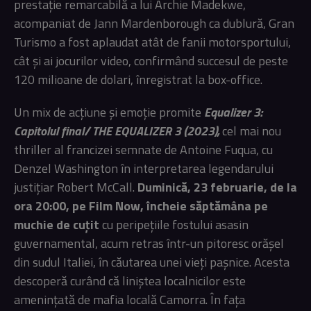
prestație remarcabilă a lui Archie Madekwe,
acompaniat de Jann Mardenborough ca dublură, Gran
Turismo a fost aplaudat atât de fanii motorsportului,
cât și ai jocurilor video, confirmând succesul de peste
120 milioane de dolari, înregistrat la box-office.
Un mix de acțiune și emoție promite
Equalizer 3:
Capitolul final/ THE EQUALIZER 3 (2023),
cel mai nou
thriller al francizei semnate de Antoine Fuqua, cu
Denzel Washington în interpretarea legendarului
justițiar Robert McCall.
Duminică, 23 februarie, de la
ora 20:00, pe Film Now, încheie săptămâna pe
muchie de cuțit
cu peripețiile fostului asasin
guvernamental, acum retras într-un pitoresc orășel
din sudul Italiei, în căutarea unei vieți pașnice. Acesta
descoperă curând că liniștea localnicilor este
amenințată de mafia locală Camorra. În fața