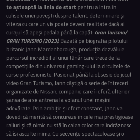
te așteaptă la linia de start
pentru a intra în
culisele unei povești despre talent, determinare și
viteza cu care un vis poate deveni realitate dacă ai
curajul să apeși pedala până la capăt:
Gran Turismo/
GRAN TURISMO (2023)
. Bazată pe biografia pilotului
britanic Jann Mardenborough, producția dezvăluie
parcursul incredibil al unui tânăr care trece de la
competițiile din universul gaming-ului la circuitele de
curse profesioniste. Pasionat până la obsesie de jocul
video Gran Turismo, Jann câștigă o serie de întreceri
organizate de Nissan, companie care îi oferă ulterior
șansa de a se antrena la volanul unei mașini
adevărate. Prin ambiție și efort constant, Jann va
dovedi că merită să concureze în cele mai prestigioase
raliuri și că nimic nu stă în calea celor care îndrăznesc
să își asculte inima. Cu secvențe spectaculoase și o