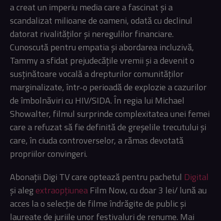
a creat un imperiu media care a fascinat și a
scandalizat milioane de oameni, odată cu declinul
datorat rivalităților și neregulilor financiare.
Cunoscută pentru empatia și abordarea incluzivă,
Tammy a sfidat prejudecățile vremii și a devenit o
susținătoare vocală a drepturilor comunităților
marginalizate, într-o perioadă de explozie a cazurilor
de îmbolnăviri cu HIV/SIDA. În regia lui Michael
Showalter, filmul surprinde complexitatea unei femei
care a refuzat să fie definită de greșelile trecutului și
care, în ciuda controverselor, a rămas devotată
propriilor convingeri.
Abonații Digi TV care optează pentru pachetul
Digital
și aleg
extraopțiunea
Film Now, cu doar 3 lei/ lună au
acces la o selecție de filme îndrăgite de public și
laureate de juriile unor festivaluri de renume. Mai