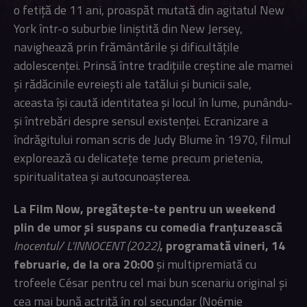
o fetiță de 11 ani, proaspăt mutată din agitatul New
York într-o suburbie liniștită din New Jersey,
navighează prin frământările și dificultățile
adolescenței. Prinsă între tradițiile creștine ale mamei
și rădăcinile evreiești ale tatălui și bunicii sale,
aceasta își caută identitatea și locul în lume, punându-
și întrebări despre sensul existenței. Ecranizare a
îndrăgitului roman scris de Judy Blume în 1970, filmul
explorează cu delicatețe teme precum prietenia,
spiritualitatea și autocunoașterea.
La Film Now, pregătește-te pentru un weekend
plin de umor și suspans cu comedia franțuzească
Inocentul/ L'INNOCENT (2022)
, programată vineri, 14
februarie, de la ora 20:00
și multipremiată cu
trofeele César pentru cel mai bun scenariu original și
cea mai bună actriță în rol secundar (Noémie