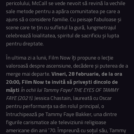
pericolului, McCall se vede nevoit să revină la vechile
sale metode pentru a apăra comunitatea pe care a
ajuns să o considere familie. Cu peisaje fabuloase și
scene care te țin cu sufletul la gură, lungmetrajul
celebrează loialitatea, spiritul de sacrificiu și lupta
pentru dreptate.
În ultima zi a lunii, Film Now îți propune o lecție
valoroasă despre ascensiune, decădere și puterea de a
merge mai departe.
Vineri, 28 februarie, de la ora
20:00, Film Now te invită să privești dincolo de
măști
În ochii lui Tammy Faye/ THE EYES OF TAMMY
FAYE (2021)
. Jessica Chastain, laureată cu Oscar
pentru performanța sa din rolul principal, o
întruchipează pe Tammy Faye Bakker, una dintre
figurile carismatice ale televiziunii religioase
americane din anii ’70. Împreună cu soțul său, Tammy