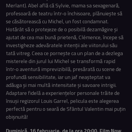
Merlant). Abel află că Sylvie, mama sa sexagenară,
profesoară de teatru într-o închisoare, plănuiește să
se căsătorească cu Michel, un fost condamnat.
Hotărât să o protejeze de o posibilă dezamăgire și
ajutat de cea mai bună prietenă, Clémence, începe să
investigheze adevăratele intenții ale viitorului său
tată vitreg. Ceea ce pornește ca un plan de a dezlega
misterele din jurul lui Michel se transformă rapid
într-o aventură imprevizibilă, presărată cu scene de
profundă sensibilitate, iar un jaf neașteptat va
adăuga și mai multă intensitate și savoare intrigii.
Adaptare fidelă a experiențelor personale trăite de
însuși regizorul Louis Garrel, pelicula este alegerea
perfectă pentru o seară de Sfântul Valentin mai puțin
obișnuită!
Duminică, 16 februarie, de la ora 20:00, Film Now