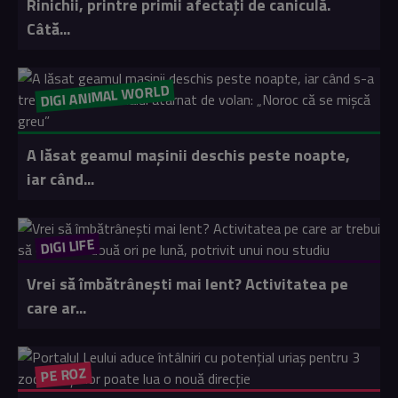
Rinichii, printre primii afectați de caniculă.
Câtă...
DIGI ANIMAL WORLD
A lăsat geamul mașinii deschis peste noapte,
iar când...
DIGI LIFE
Vrei să îmbătrânești mai lent? Activitatea pe
care ar...
PE ROZ