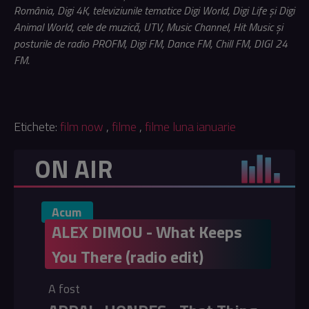
România, Digi 4K, televiziunile tematice Digi World, Digi Life și Digi
Animal World, cele de muzică, UTV, Music Channel, Hit Music și
posturile de radio PROFM, Digi FM, Dance FM, Chill FM, DIGI 24
FM.
Etichete:
film now
,
filme
,
filme luna ianuarie
ON AIR
Acum
ALEX DIMOU - What Keeps
You There (radio edit)
A fost