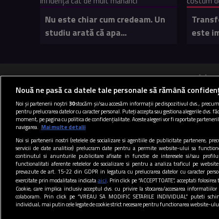
Nu este chiar cum credeam. Un
Transf
studiu arată că apa...
este im
B
Nouă ne pasă ca datele tale personale să rămână confidenț
Noi și partenerii noștri
30
stocăm și/sau accesăm informații pe dispozitivul dvs., precum i
pentru prelucrarea datelor cu caracter personal. Puteți accepta sau gestiona alegerile dvs. făc
Termen
moment, pe pagina cu politica de confidențialitate. Aceste alegeri vor fi raportate parteneril
navigarea.
Mai multe detalii
Noi si partenerii nostri (retelele de socializare si agentiile de publicitate partenere, pr
servicii de date analitice) prelucram date pentru a permite website-ului sa function
continutul si anunturile publicitare afisate in functie de interesele si/sau profilu
functionalitati aferente retelelor de socializare si pentru a analiza traficul pe website
prevazute de art. 15-22 din GDPR in legatura cu prelucrarea datelor cu caracter person
aici
exercitate prin modalitatea indicata
. Prin click pe “ACCEPT TOATE”, acceptati folosirea 
Cookie, care implica inclusiv acceptul dvs. cu privire la stocarea/accesarea informatiilor
colaboram. Prin click pe “VREAU SA MODIFIC SETARILE INDIVIDUAL” puteti schi
individual, mai putin cele legate de cookie strict necesare pentru functionarea website-ulu