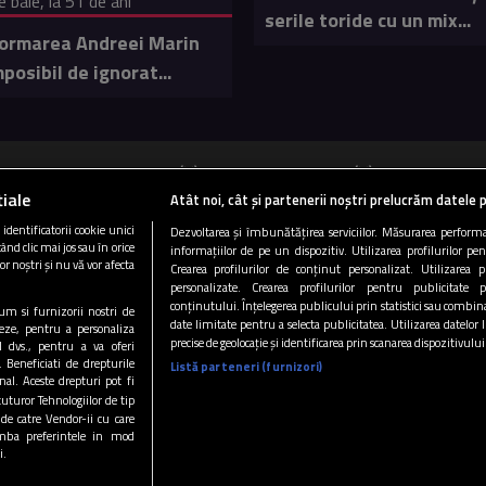
serile toride cu un mix...
ormarea Andreei Marin
posibil de ignorat...
ucurești 89.5 FM
Cluj 103 FM
Târgu Mureș
iale
Atât noi, cât și partenerii noștri prelucrăm datele p
Copyright © 2026 / DIGI ROMANIA S.A.
dentificatorii cookie unici
Dezvoltarea și îmbunătățirea serviciilor. Măsurarea performan
ând clic mai jos sau în orice
informațiilor de pe un dispozitiv. Utilizarea profilurilor pe
|
|
|
i si conditii
Gestionați preferințele
Politica de confidentialitate
Arhiva 
or noștri și nu vă vor afecta
Crearea profilurilor de conținut personalizat. Utilizarea pr
personalizate. Crearea profilurilor pentru publicitate 
CONTACT/INFO
CODUL ETIC
conținutului. Înțelegerea publicului prin statistici sau combinaț
ecum si furnizorii nostri de
date limitate pentru a selecta publicitatea. Utilizarea datelor
eze, pentru a personaliza
precise de geolocație și identificarea prin scanarea dispozitivului
l dvs., pentru a va oferi
Urmărește-ne și pe:
. Beneficiati de drepturile
Listă parteneri (furnizori)
al. Aceste drepturi pot fi
tuturor Tehnologiilor de tip
 de catre Vendor-ii cu care
mba preferintele in mod
i.