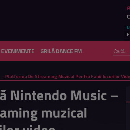
C
U
F
EVENIMENTE
GRILĂ DANCE FM
– Platforma De Streaming Muzical Pentru Fanii Jocurilor Vid
ă Nintendo Music –
eaming muzical
ilor video