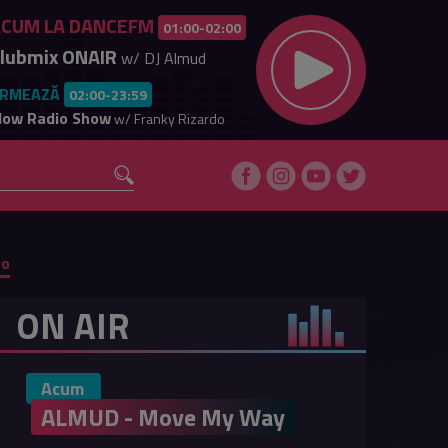
ACUM LA DANCEFM
01:00-02:00
lubmix ONAIR
w/ DJ Almud
RMEAZĂ
02:00-23:59
low Radio Show
w/ Franky Rizardo
eo
ON AIR
Acum
ALMUD - Move My Way