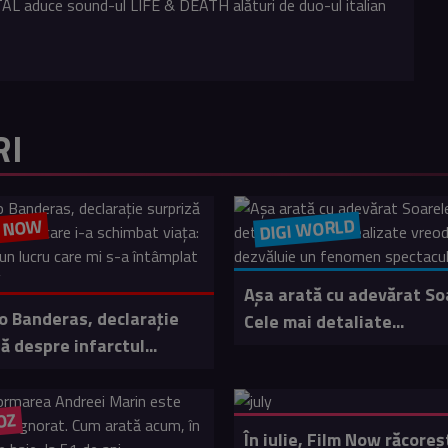
L aduce sound-ul LIFE & DEATH alături de duo-ul italian
RI
DIGI WORLD
M NOW
Așa arată cu adevărat So
o Banderas, declarație
Cele mai detaliate...
ă despre infarctul...
OZ
În iulie, Film Now răcoreș