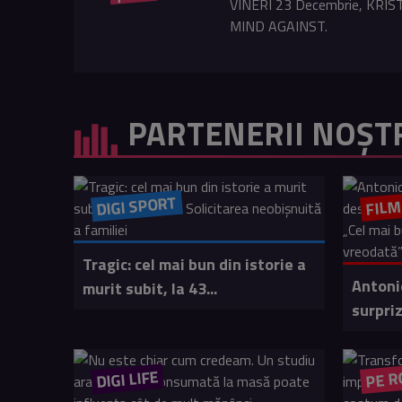
VINERI 23 Decembrie, KRISTA
MIND AGAINST.
PARTENERII NOȘT
DIGI SPORT
FIL
Tragic: cel mai bun din istorie a
Antoni
murit subit, la 43...
surpriz
DIGI LIFE
PE R