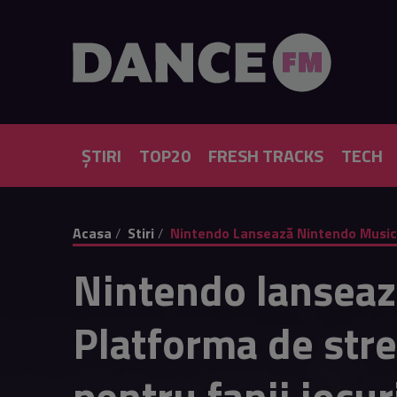
ȘTIRI
TOP20
FRESH TRACKS
TECH
Acasa
Stiri
Nintendo Lansează Nintendo Music 
Nintendo lanseaz
Platforma de str
pentru fanii jocur