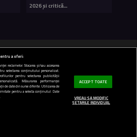
2026 și critică...
 100 FM
entru a oferi:
ței reclamelor. Stocarea și/sau accesarea
ntru selectarea conținutului personalizat.
Top 20
ofilurilor pentru selectarea publicității
personalizată. Măsurarea performanței
ACCEPT TOATE
ii de date din surse diferite. Utilizarea de
 limitate pentru a selecta conținutul. Date
.
VREAU SA MODIFIC
SETARILE INDIVIDUAL