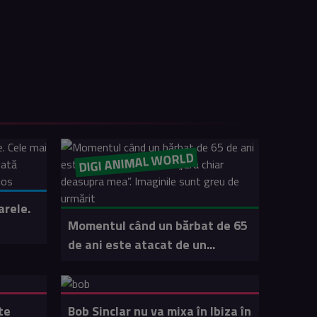
DIGI ANIMAL WORLD
arele.
Momentul când un bărbat de 65
de ani este atacat de un...
te
Bob Sinclar nu va mixa în Ibiza în