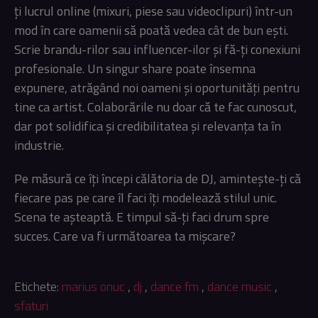
ți lucrul online (mixuri, piese sau videoclipuri) într-un
mod în care oamenii să poată vedea cât de bun ești.
Scrie brandu-rilor sau influencer-ilor și fă-ți conexiuni
profesionale. Un singur share poate însemna
expunere, atrăgând noi oameni și oportunități pentru
tine ca artist. Colaborările nu doar că te fac cunoscut,
dar pot solidifica și credibilitatea și relevanța ta în
industrie.
Pe măsură ce îți începi călătoria de DJ, amintește-ți că
fiecare pas pe care îl faci îți modelează stilul unic.
Scena te așteaptă. E timpul să-ți faci drum spre
succes. Care va fi următoarea ta mișcare?
Etichete:
marius onuc
,
dj
,
dance fm
,
dance music
,
sfaturi