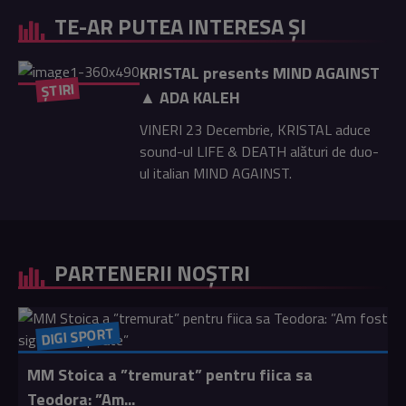
TE-AR PUTEA INTERESA ȘI
KRISTAL presents MIND AGAINST
ȘTIRI
▲ ADA KALEH
VINERI 23 Decembrie, KRISTAL aduce
sound-ul LIFE & DEATH alături de duo-
ul italian MIND AGAINST.
PARTENERII NOȘTRI
DIGI SPORT
MM Stoica a ”tremurat” pentru fiica sa
Teodora: ”Am...