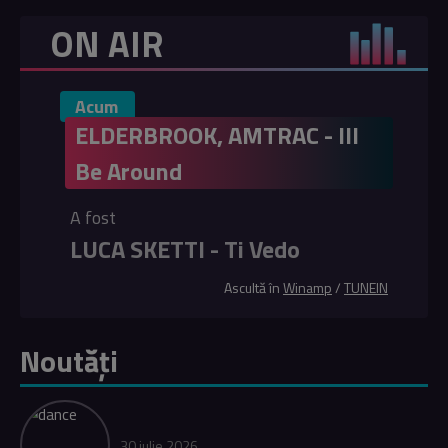
ON AIR
Acum
ELDERBROOK, AMTRAC - Ill
Be Around
A fost
LUCA SKETTI - Ti Vedo
Ascultă în
Winamp
/
TUNEIN
Noutăți
30 iulie 2026