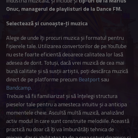
industria muzicală, și include și
tip-uri de la Marius
Onuc, managerul de playlisturi de la Dance FM.
Selectează și cunoaște-ți muzica
Alege de unde îți procuri muzica și formatul pentru
fișierele tale. Utilizarea convertorilor de pe YouTube
nu este foarte eficientă deoarece calitatea lor lasă
adesea de dorit. Totuși, dacă vrei muzică de cea mai
bună calitate și să susții artiștii, poți descărca muzică
direct de pe platforme precum
Beatport
sau
Bandcamp
.
Trebuie să fii familiarizat și să înțelegi structura
pieselor tale pentru a amesteca intuitiv și a anticipa
momentele cheie. Ascultă multă muzică, analizând
activ modul în care sunt construite melodiile. Această
practică nu doar că îți va îmbunătăți tehnica de
mixare, dar și abilitatea ta de a crea seturi dinamice și