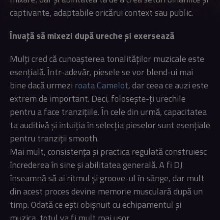
captivante, adaptabile oricărui context sau public.
Învață să mixezi după ureche și exersează
Mulți cred că cunoașterea tonalităților muzicale este
esențială. Într-adevăr, piesele se vor blend-ui mai
bine dacă urmezi
roata Camelot
, dar ceea ce auzi este
extrem de important. Deci, folosește-ți urechile
pentru a face tranzițiile. În cele din urmă, capacitatea
ta auditivă și intuiția în selecția pieselor sunt esențiale
pentru tranziții smooth.
Mai mult, consistența și practica regulată construiesc
încrederea în sine și abilitatea generală. A fi DJ
înseamnă să ai ritmul și groove-ul în sânge, dar mult
din acest proces devine memorie musculară după un
timp. Odată ce ești obișnuit cu echipamentul și
muzica, totul va fi mult mai ușor.