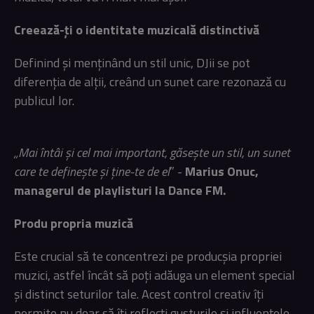
Creează-ți o identitate muzicală distinctivă
Definind și menținând un stil unic, DJii se pot
diferenția de alții, creând un sunet care rezonază cu
publicul lor.
„Mai întâi și cel mai important, găsește un stil, un sunet
care te definește și ține-te de el
” -
Marius Onuc,
managerul de playlisturi la Dance FM.
Produ propria muzică
Este crucial să te concentrezi pe producșia propriei
muzici, astfel încât să poți adăuga un element special
și distinct seturilor tale. Acest control creativ îți
permite nu doar să îți reflecți gusturile și influențele