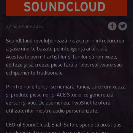
22 noiembrie 2024
SoundCloud revoluționează muzica prin introducerea
a șase unelte bazate pe inteligență artificială.
Acestea le permit artiștilor și fanilor să remixeze,
editeze și să creeze piese fără a folosi software sau
echipamente tradiționale.
Printre noile funcții se numără Tuney, care remixează
și produce piese noi, și ACE Studio, ce generează
versuri și voci. De asemenea, TwoShot le oferă
utilizatorilor mostre audio personalizate.
CEO-ul SoundCloud, Eliah Seton, spune că acest pas
va „democratiza crearea de muzică” și va face