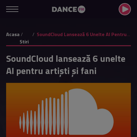
Acasa
SoundCloud Lansează 6 Unelte AI Pentru Artiști Și Fani
Stiri
SoundCloud lansează 6 unelte
AI pentru artiști și fani