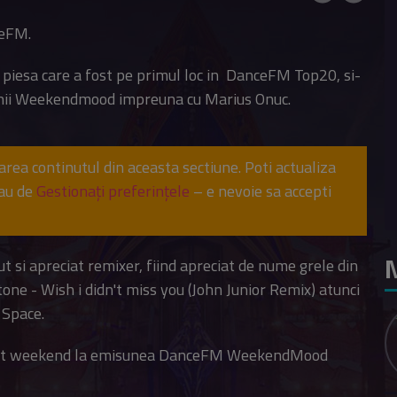
ceFM.
, piesa care a fost pe primul loc in DanceFM Top20, si-
sunii Weekendmood impreuna cu Marius Onuc.
sarea continutul din aceasta sectiune. Poti actualiza
sau de
Gestionați preferințele
– e nevoie sa accepti
N
cut si apreciat remixer, fiind apreciat de nume grele din
tone - Wish i didn't miss you (John Junior Remix) atunci
 Space.
acest weekend la emisunea DanceFM WeekendMood