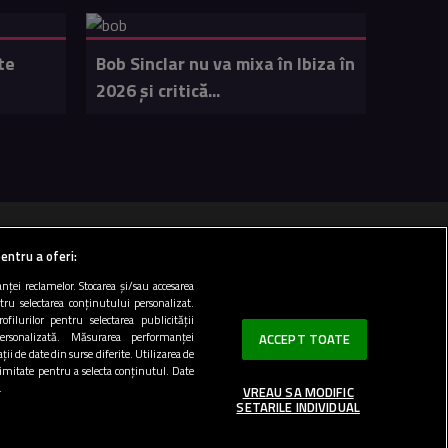
te
Bob Sinclar nu va mixa în Ibiza în
2026 și critică...
 100 FM
entru a oferi:
ței reclamelor. Stocarea și/sau accesarea
ntru selectarea conținutului personalizat.
Top 20
ofilurilor pentru selectarea publicității
personalizată. Măsurarea performanței
ACCEPT TOATE
ii de date din surse diferite. Utilizarea de
 limitate pentru a selecta conținutul. Date
.
VREAU SA MODIFIC
SETARILE INDIVIDUAL