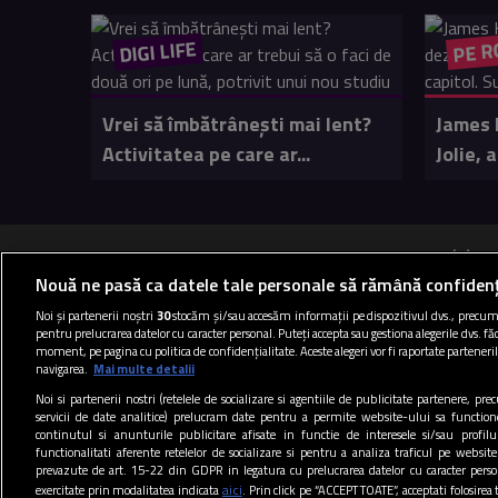
DIGI LIFE
PE R
Vrei să îmbătrânești mai lent?
James 
Activitatea pe care ar...
Jolie, a
B
Nouă ne pasă ca datele tale personale să rămână confidenț
Noi și partenerii noștri
30
stocăm și/sau accesăm informații pe dispozitivul dvs., precum i
pentru prelucrarea datelor cu caracter personal. Puteți accepta sau gestiona alegerile dvs. făc
Termen
moment, pe pagina cu politica de confidențialitate. Aceste alegeri vor fi raportate parteneril
navigarea.
Mai multe detalii
Noi si partenerii nostri (retelele de socializare si agentiile de publicitate partenere, pr
servicii de date analitice) prelucram date pentru a permite website-ului sa function
continutul si anunturile publicitare afisate in functie de interesele si/sau profilu
functionalitati aferente retelelor de socializare si pentru a analiza traficul pe website
prevazute de art. 15-22 din GDPR in legatura cu prelucrarea datelor cu caracter person
aici
exercitate prin modalitatea indicata
. Prin click pe “ACCEPT TOATE”, acceptati folosirea 