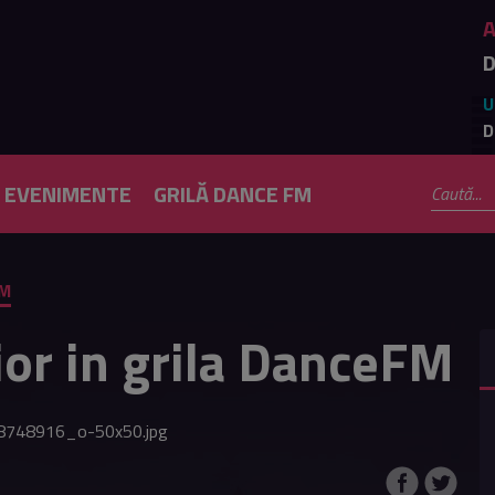
D
U
D
EVENIMENTE
GRILĂ DANCE FM
FM
nior in grila DanceFM