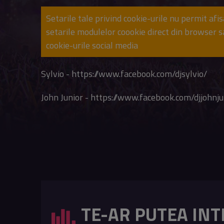
Setarile tale privind cookie-urile nu permit afi
setarile modulelor coookie direct din browser 
cookie-urile social media
Sylvio - https://www.facebook.com/djsylvio/
John Junior - https://www.facebook.com/djjohnju
TE-AR PUTEA INT