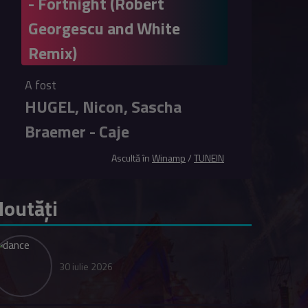
- Fortnight (Robert
Georgescu and White
Remix)
A fost
HUGEL, Nicon, Sascha
Braemer - Caje
Ascultă în
Winamp
/
TUNEIN
outăți
30 iulie 2026