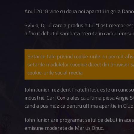
Anul 2018 vine cu doua noi aparatii in grila Dan
Sylvio, Dj-ul care a produs hitul "Lost memories"
a facut debutul sambata trecuta in cadrul emi
Setarile tale privind cookie-urile nu permit afi
setarile modulelor coookie direct din browser 
cookie-urile social media
John Junior, rezident Fratelli Iasi, este un cunos
industrie. Carl Cox a ales ca ultima piesa Angie S
cand a pus muzica pentru ultima aparitie in Club
John Junior are programat setul de debut in 
emisune moderata de Marius Onuc.