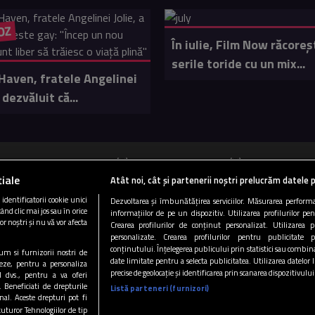
OZ
În iulie, Film Now răcoreș
serile toride cu un mix...
Haven, fratele Angelinei
 dezvăluit că...
ucurești 89.5 FM
Cluj 103 FM
Târgu Mureș
iale
Atât noi, cât și partenerii noștri prelucrăm datele p
Copyright © 2026 / DIGI ROMANIA S.A.
dentificatorii cookie unici
Dezvoltarea și îmbunătățirea serviciilor. Măsurarea performan
ând clic mai jos sau în orice
informațiilor de pe un dispozitiv. Utilizarea profilurilor pe
|
|
|
i si conditii
Gestionați preferințele
Politica de confidentialitate
Arhiva 
or noștri și nu vă vor afecta
Crearea profilurilor de conținut personalizat. Utilizarea pr
personalizate. Crearea profilurilor pentru publicitate 
CONTACT/INFO
CODUL ETIC
conținutului. Înțelegerea publicului prin statistici sau combinaț
ecum si furnizorii nostri de
date limitate pentru a selecta publicitatea. Utilizarea datelor
eze, pentru a personaliza
precise de geolocație și identificarea prin scanarea dispozitivului
l dvs., pentru a va oferi
Urmărește-ne și pe:
. Beneficiati de drepturile
Listă parteneri (furnizori)
al. Aceste drepturi pot fi
tuturor Tehnologiilor de tip