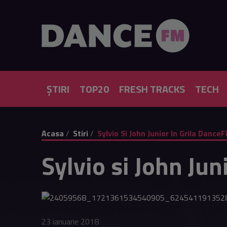
ȘTIRI
TOP20
FRESH TRACKS
TECH
Acasa
Stiri
Sylvio Si John Junior In Grila Dance
Sylvio si John Ju
23 ianuarie 2018