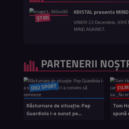
KRISTAL presents MIN
ȘTIRI
VINERI 23 Decembrie, KRISTA
MIND AGAINST.
PARTENERII NOȘT
DIGI SPORT
FIL
Răsturnare de situație: Pep
Tom Ho
Guardiola l-a sunat pe...
spună c