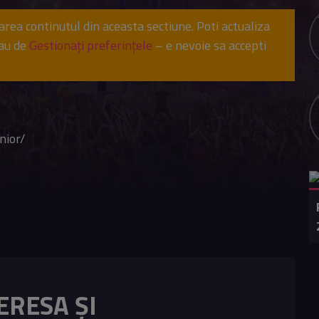
sarea continutul din aceasta sectiune. Poti actualiza
sau de
Gestionați preferințele
– e nevoie sa accepti
nior/
ERESA ȘI