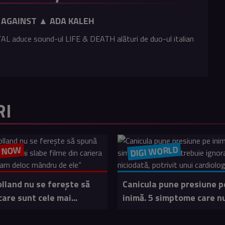
D AGAINST ▲ ADA KALEH
L aduce sound-ul LIFE & DEATH alături de duo-ul italian
RI
DIGI WORLD
M NOW
lland nu se ferește să
Canicula pune presiune p
are sunt cele mai...
inimă. 5 simptome care nu