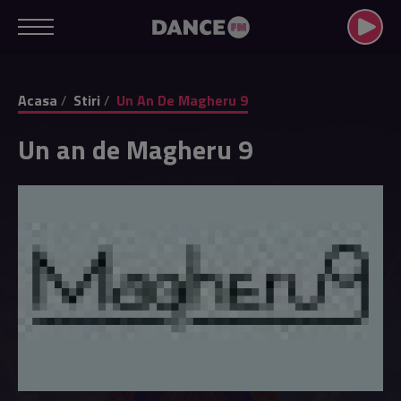
Acasa
Stiri
Un An De Magheru 9
Un an de Magheru 9