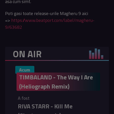
asa cum simt.
Poti gasi toate release-urile Magheru 9 aici
=>
https://www.beatport.com/label/magheru-
9/63682
ON AIR
Acum
TIMBALAND - The Way I Are
(Heliograph Remix)
A fost
RIVA STARR - Kill Me