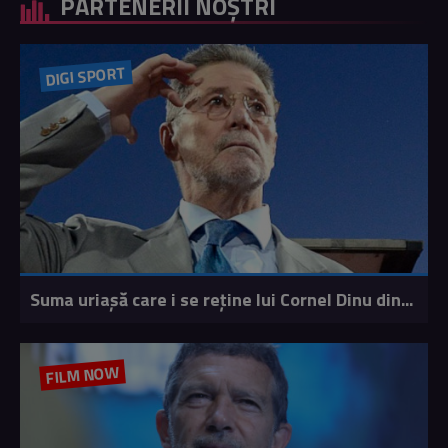
PARTENERII NOȘTRI
DIGI SPORT
Suma uriașă care i se reține lui Cornel Dinu din...
FILM NOW