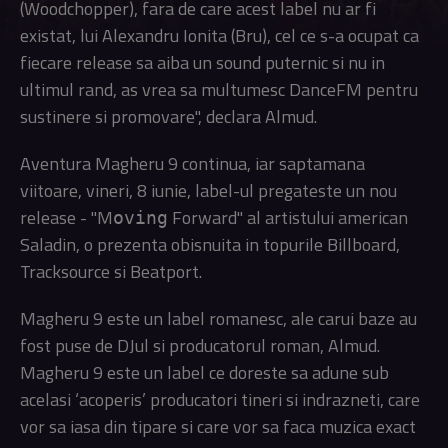
(Woodchopper), fara de care acest label nu ar fi
existat, lui Alexandru Ionita (Bru), cel ce s-a ocupat ca
fiecare release sa aiba un sound puternic si nu in
ultimul rand, as vrea sa multumesc DanceFM pentru
sustinere si promovare", declara Almud.
Aventura Magheru 9 continua, iar saptamana
viitoare, vineri, 8 iunie, label-ul pregateste un nou
release - "M
Forward" al artistului american
oving
Saladin, o prezenta obisnuita in topurile Billboard,
Tracksource si Beatport.
Magheru 9 este un label romanesc, ale carui baze au
fost puse de DJul si producatorul roman, Almud.
Magheru 9 este un label ce doreste sa adune sub
acelasi ‘acoperis’ producatori tineri si indrazneti, care
vor sa iasa din tipare si care vor sa faca muzica exact