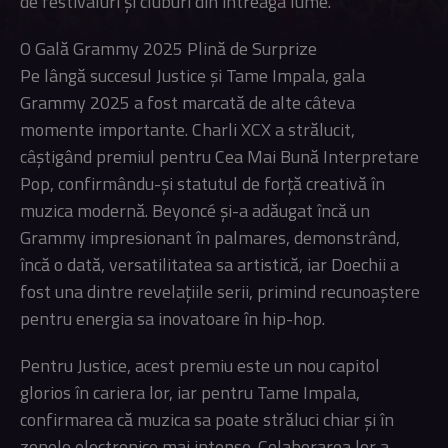
de festivaluri și cluburi din întreaga lume.
O Gală Grammy 2025 Plină de Surprize
Pe lângă succesul Justice și Tame Impala, gala
Grammy 2025 a fost marcată de alte câteva
momente importante. Charli XCX a strălucit,
câștigând premiul pentru Cea Mai Bună Interpretare
Pop, confirmându-și statutul de forță creativă în
muzica modernă. Beyoncé și-a adăugat încă un
Grammy impresionant în palmares, demonstrând,
încă o dată, versatilitatea sa artistică, iar Doechii a
fost una dintre revelațiile serii, primind recunoaștere
pentru energia sa inovatoare în hip-hop.
Pentru Justice, acest premiu este un nou capitol
glorios în cariera lor, iar pentru Tame Impala,
confirmarea că muzica sa poate străluci chiar și în
zonele electronice mai intense. Colaborarea lor a