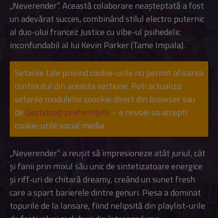
„Neverender”. Această colaborare neașteptată a fost
un adevărat succes, combinând stilul electro puternic
al duo-ului francez Justice cu vibe-ul psihedelic
inconfundabil al lui Kevin Parker (Tame Impala).
Setarile tale privind cookie-urile nu permit afisarea
continutul din aceasta sectiune. Poti actualiza
setarile modulelor coookie direct din browser sau
de
Gestionați preferințele
– e nevoie sa accepti
cookie-urile social media
„Neverender” a reușit să impresioneze atât juriul, cât
și fanii prin mixul său unic de sintetizatoare energice
și riff-uri de chitară dreamy, creând un sunet fresh
care a spart barierele dintre genuri. Piesa a dominat
topurile de la lansare, fiind nelipsită din playlist-urile